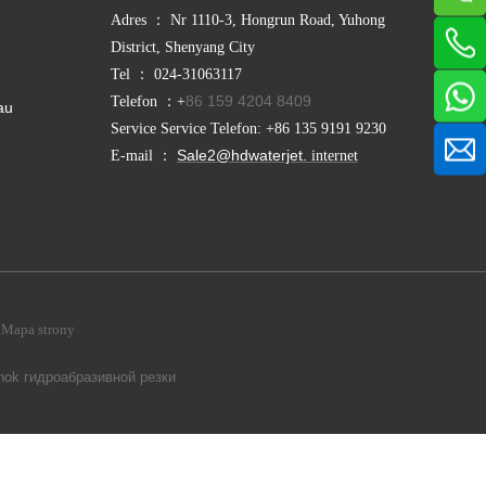
Adres ： Nr 1110-3, Hongrun Road, Yuhong
District, Shenyang City
Tel ： 024-31063117
86 159 4204 8409
Telefon ：+
au
Service Service Telefon: +86 135 9191 9230
Sale2@hdwaterjet.
E-mail ：
internet
.Mapa strony
nok гидроабразивной резки