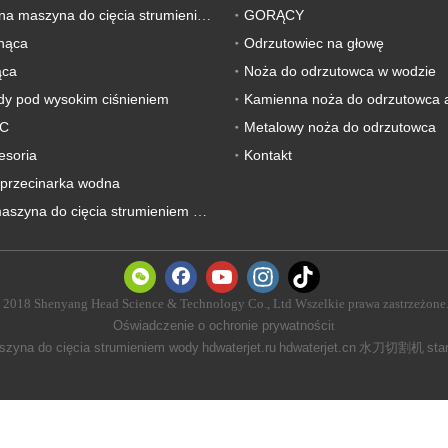
GORĄCY
Dostosowana maszyna do cięcia strumieniem wody
tnąca
Odrzutowiec na głowę
ąca
Noża do odrzutowca w wodzie
y pod wysokim ciśnieniem
Kamienna noża do odrzutowca 
NC
Metalowy noża do odrzutowca
esoria
Kontakt
przecinarka wodna
Używana maszyna do cięcia strumieniem wody
 2018 Shenyang Head Science & Technology Co., Ltd Wszelkie prawa zastrzeżone
Oświadczenie o ochronie prywatności
t
zyna do cięcia strumieniem wody
hdwaterjet.ru
hdwaterjet.cn
水刀切割机
sta