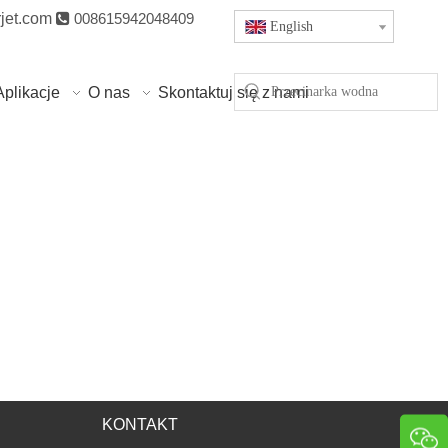
jet.com

008615942048409
English
Aplikacje
O nas
Skontaktuj się z nami
KONTAKT