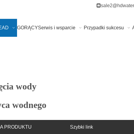

sale2@hdwater
HEAD
GORĄCY
Serwis i wsparcie
Przypadki sukcesu
ęcia wody
wca wodnego
IA PRODUKTU
Szybki link