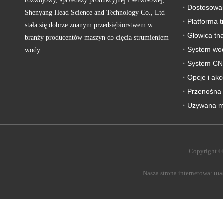
rozwojowy, sprzedaży produkcyjnej i serwisowej,
Shenyang Head Science and Technology Co., Ltd
Platforma 
stała się dobrze znanym przedsiębiorstwem w
Głowica tn
branży producentów maszyn do cięcia strumieniem
System wod
wody.
System C
Opcje i akc
Przenośna 
Copyright ©
Nasza strona internetowa:
mas