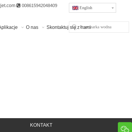
jet.com

008615942048409
English
Aplikacje
O nas
Skontaktuj się z nami
KONTAKT