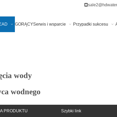

sale2@hdwater
HEAD
GORĄCY
Serwis i wsparcie
Przypadki sukcesu
ęcia wody
wca wodnego
IA PRODUKTU
Szybki link