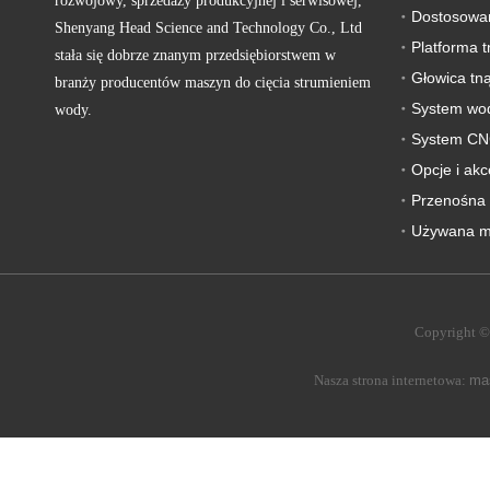
rozwojowy, sprzedaży produkcyjnej i serwisowej,
Shenyang Head Science and Technology Co., Ltd
Platforma 
stała się dobrze znanym przedsiębiorstwem w
Głowica tn
branży producentów maszyn do cięcia strumieniem
System wod
wody.
System C
Opcje i akc
Przenośna 
Copyright ©
Nasza strona internetowa:
mas