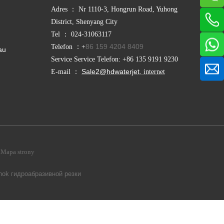
Adres ： Nr 1110-3, Hongrun Road, Yuhong
District, Shenyang City
Tel ： 024-31063117
86 159 4204 8409
Telefon ：+
au
Service Service Telefon: +86 135 9191 9230
Sale2@hdwaterjet.
E-mail ：
internet
.Mapa strony
nok гидроабразивной резки