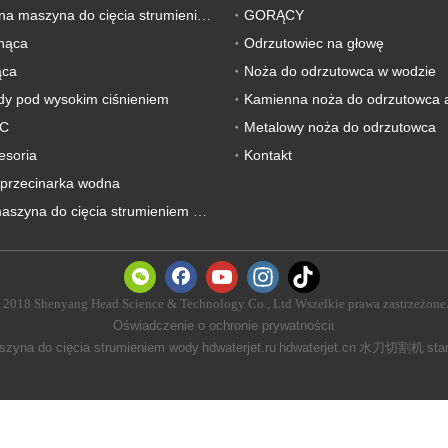
GORĄCY
Dostosowana maszyna do cięcia strumieniem wody
tnąca
Odrzutowiec na głowę
ąca
Noża do odrzutowca w wodzie
y pod wysokim ciśnieniem
Kamienna noża do odrzutowca 
NC
Metalowy noża do odrzutowca
esoria
Kontakt
przecinarka wodna
Używana maszyna do cięcia strumieniem wody
 2018 Shenyang Head Science & Technology Co., Ltd Wszelkie prawa zastrzeżone
Oświadczenie o ochronie prywatności
t
zyna do cięcia strumieniem wody
hdwaterjet.ru
hdwaterjet.cn
水刀切割机
sta