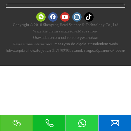
Copyright © 2018 Shenyang Head Science & Technology Co., Ltd
Wszelkie prawa zastrzeżone.Mapa strony
Oświadczenie o ochronie prywatności
t
Nasza strona internetowa:
maszyna do cięcia strumieniem wody
hdwaterjet.ru
hdwaterjet.cn
水刀切割机
stanok гидроабразивной резки