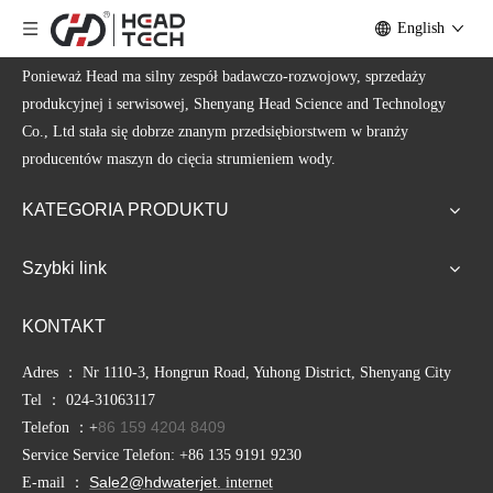
English
Ponieważ Head ma silny zespół badawczo-rozwojowy, sprzedaży
produkcyjnej i serwisowej, Shenyang Head Science and Technology
Co., Ltd stała się dobrze znanym przedsiębiorstwem w branży
producentów maszyn do cięcia strumieniem wody.
KATEGORIA PRODUKTU
Szybki link
KONTAKT
Adres ： Nr 1110-3, Hongrun Road, Yuhong District, Shenyang City
Tel ： 024-31063117
86 159 4204 8409
Telefon ：+
Service Service Telefon: +86 135 9191 9230
Sale2@hdwaterjet.
E-mail ：
internet